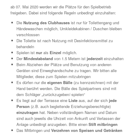
ab 07. Mai 2020 werden wir die Plätze für den Spielbetrieb
freigeben. Dabei sind folgende Regeln unbedingt einzuhalten:
Die
Nutzung des Clubhauses
ist nur für Toilettengang und
Händewaschen möglich, Umkleidekabinen / Duschen bleiben
verschlossen
Die Toilette ist nach Nutzung mit Desinfektionsmittel zu
behandeln
Spielen ist
nur
als
Einzel
möglich.
Der
Mindestabstand
von 1.5 Metern ist
jederzeit
einzuhalten
Beim Abziehen der Plätze und Benutzung von anderen
Geräten sind Einweghandschuhe zu tragen. Wir bitten alle
Mitglieder, diese zum Spielen mitzubringen
Es dürfen nur die
eigenen Bälle
(zu kennzeichnen) mit der
Hand berührt werden. Die Bälle des Spielpartners sind mit
dem Schläger „zurückzugeben/-spielen“
Es liegt auf der Terrasse eine
Liste
aus, auf der sich
jede
Person
(z.B. auch begleitende Erziehungsberechtigte)
einzutragen
hat. Neben vollständigem Namen und Datum
sind auch jeweils die Uhrzeit von Ankunft und Verlassen der
Anlage unbedingt anzugeben. Bitte einen
Stift mitbringen
Das Mitbringen und
Verzehren von Speisen und Getränken