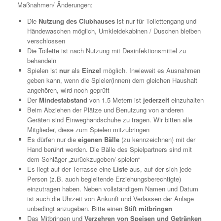
Maßnahmen/ Änderungen:
Die
Nutzung des Clubhauses
ist nur für Toilettengang und
Händewaschen möglich, Umkleidekabinen / Duschen bleiben
verschlossen
Die Toilette ist nach Nutzung mit Desinfektionsmittel zu
behandeln
Spielen ist
nur
als
Einzel
möglich. Inwieweit es Ausnahmen
geben kann, wenn die Spieler(innen) dem gleichen Haushalt
angehören, wird noch geprüft
Der
Mindestabstand
von 1.5 Metern ist
jederzeit
einzuhalten
Beim Abziehen der Plätze und Benutzung von anderen
Geräten sind Einweghandschuhe zu tragen. Wir bitten alle
Mitglieder, diese zum Spielen mitzubringen
Es dürfen nur die
eigenen Bälle
(zu kennzeichnen) mit der
Hand berührt werden. Die Bälle des Spielpartners sind mit
dem Schläger „zurückzugeben/-spielen“
Es liegt auf der Terrasse eine
Liste
aus, auf der sich jede
Person (z.B. auch begleitende Erziehungsberechtigte)
einzutragen haben. Neben vollständigem Namen und Datum
ist auch die Uhrzeit von Ankunft und Verlassen der Anlage
unbedingt anzugeben. Bitte einen
Stift mitbringen
Das Mitbringen und
Verzehren von Speisen und Getränken