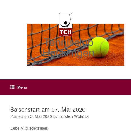
Skip
to
content
Tennisclub
Häcklingen
Menu
Saisonstart am 07. Mai 2020
Posted on
5. Mai 2020
by
Torsten Woköck
Liebe Mitglieder(innen),