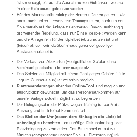
ist
untersagt
, bis auf die Ausnahme von Getränken, welche
in einer Spielpause getrunken werden
Für das Mannschaftstraining der Herren / Damen gelten – wie
sonst auch üblich – reservierte Trainingszeiten, auch um den
Spielbetrieb auf der Anlage zu entzerren. Davon unabhängig
gilt weiter die Regelung, dass nur Einzel gespielt werden kann
und die Anlage rein für den Spielbetrieb zu nutzen ist und
(leider) aktuell kein darüber hinaus gehender geselliger
Austausch erlaubt ist
Der Verkauf von Abokarten (=entgeltliches Spielen ohne
Vereinsmitgliedschaft) ist baw ausgesetzt
Das Spielen als Mitglied mit einem Gast gegen Gebühr (Liste
liegt im Clubhaus aus) ist weiterhin möglich
Platzreservierungen
über das
Online-Tool
sind möglich und
ausdrücklich gewünscht, um das Personenaufkommen auf
unserer Anlage aktuell möglichst zu begrenzen
Der Belegungsplan der Plätze wegen Training ist per Mail,
Aushang und im Internet kommuniziert
Das
Stellen der Uhr (neben dem Eintrag in die Liste) ist
unbedingt zu beachten
, um unnötige Diskussion bzgl. der
Platzbelegung zu vermeiden. Das Einzelspiel ist auf 60
Minuten (entsprechend unserer Spiel- u. Platzordnung) inkl.