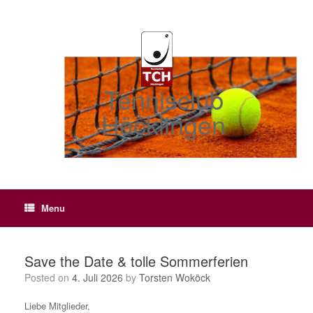
Skip
to
content
Tennisclub
Häcklingen
Menu
Save the Date & tolle Sommerferien
Posted on
4. Juli 2026
by
Torsten Woköck
Liebe Mitglieder,