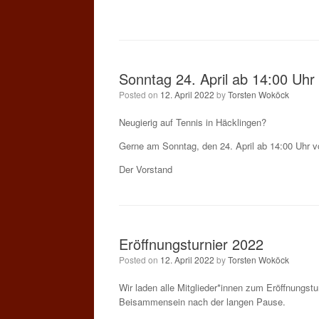
Sonntag 24. April ab 14:00 Uhr
Posted on
12. April 2022
by
Torsten Woköck
Neugierig auf Tennis in Häcklingen?
Gerne am Sonntag, den 24. April ab 14:00 Uhr vo
Der Vorstand
Eröffnungsturnier 2022
Posted on
12. April 2022
by
Torsten Woköck
Wir laden alle Mitglieder*innen zum Eröffnungst
Beisammensein nach der langen Pause.