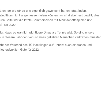
täten, so wie wir es uns eigentlich gewünscht hatten, stattfinden.
jubiläum nicht angemessen feiern können, wir sind aber fest gewillt, dies
en Seite war die letzte Sommersaison mit Mannschaftsspielen und
l“ als 2020.
gt, dass es wahrlich wichtigere Dinge als Tennis gibt. So sind unsere
e in diesem Jahr den Verlust eines geliebten Menschen verkraften mussten.
cht der Vorstand des TC Häcklingen e.V. Ihnen/ euch ein frohes und
les erdenklich Gute für 2022.