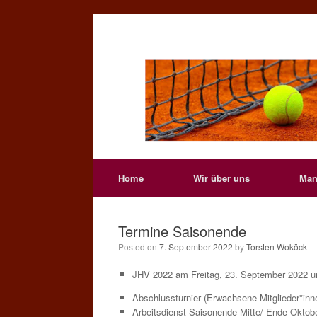
Skip
to
content
Home
Wir über uns
Man
Termine Saisonende
Posted on
7. September 2022
by
Torsten Woköck
JHV 2022 am Freitag, 23. September 2022 u
Abschlussturnier (Erwachsene Mitglieder*in
Arbeitsdienst Saisonende Mitte/ Ende Oktobe