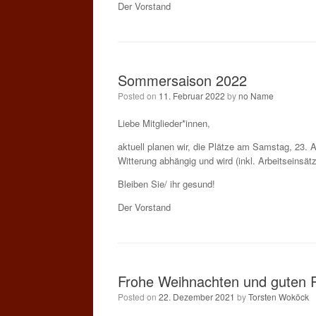
Der Vorstand
Sommersaison 2022
Posted on
11. Februar 2022
by
no Name
Liebe Mitglieder*innen,
aktuell planen wir, die Plätze am Samstag, 23. Ap
Witterung abhängig und wird (inkl. Arbeitseinsät
Bleiben Sie/ ihr gesund!
Der Vorstand
Frohe Weihnachten und guten 
Posted on
22. Dezember 2021
by
Torsten Woköck