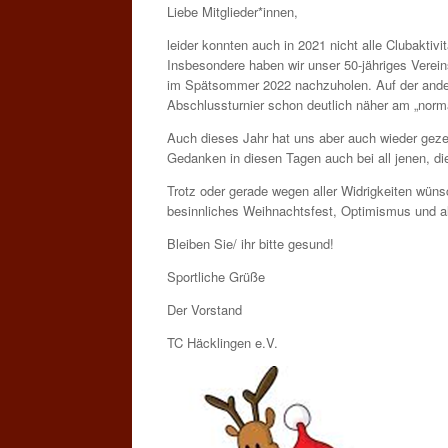
Liebe Mitglieder*innen,
leider konnten auch in 2021 nicht alle Clubaktivi
Insbesondere haben wir unser 50-jähriges Vereins
im Spätsommer 2022 nachzuholen. Auf der ander
Abschlussturnier schon deutlich näher am „norma
Auch dieses Jahr hat uns aber auch wieder gezei
Gedanken in diesen Tagen auch bei all jenen, di
Trotz oder gerade wegen aller Widrigkeiten wüns
besinnliches Weihnachtsfest, Optimismus und al
Bleiben Sie/ ihr bitte gesund!
Sportliche Grüße
Der Vorstand
TC Häcklingen e.V.