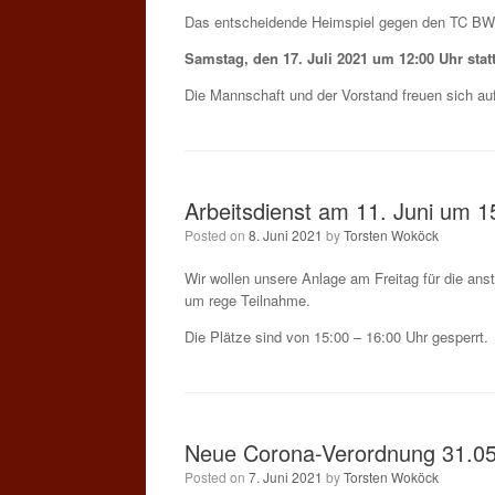
Das entscheidende Heimspiel gegen den TC BW 
Samstag, den 17. Juli 2021 um 12:00 Uhr statt
Die Mannschaft und der Vorstand freuen sich au
Arbeitsdienst am 11. Juni um 1
Posted on
8. Juni 2021
by
Torsten Woköck
Wir wollen unsere Anlage am Freitag für die ans
um rege Teilnahme.
Die Plätze sind von 15:00 – 16:00 Uhr gesperrt.
Neue Corona-Verordnung 31.0
Posted on
7. Juni 2021
by
Torsten Woköck