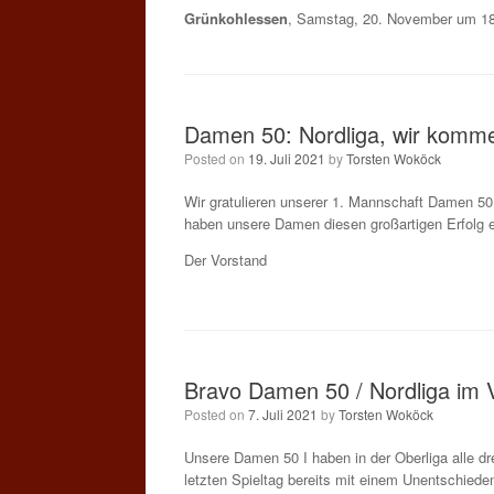
Grünkohlessen
, Samstag, 20. November um 18
Damen 50: Nordliga, wir komm
Posted on
19. Juli 2021
by
Torsten Woköck
Wir gratulieren unserer 1. Mannschaft Damen 50 
haben unsere Damen diesen großartigen Erfolg e
Der Vorstand
Bravo Damen 50 / Nordliga im V
Posted on
7. Juli 2021
by
Torsten Woköck
Unsere Damen 50 I haben in der Oberliga alle dr
letzten Spieltag bereits mit einem Unentschieden