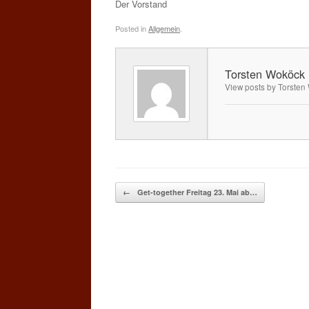
Der Vorstand
Posted in
Allgemein
.
Torsten Woköck
View posts by Torste
Post navigation
←
Get-together Freitag 23. Mai ab…