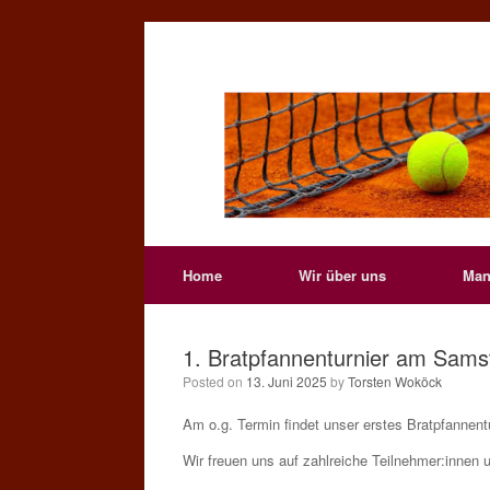
Skip
to
content
Home
Wir über uns
Man
1. Bratpfannenturnier am Sams
Posted on
13. Juni 2025
by
Torsten Woköck
Am o.g. Termin findet unser erstes Bratpfannentu
Wir freuen uns auf zahlreiche Teilnehmer:innen 