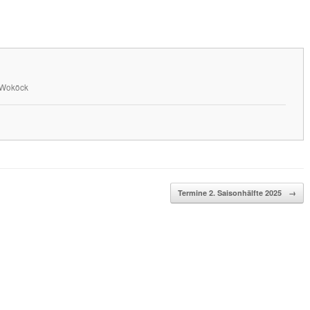
n Woköck
Termine 2. Saisonhälfte 2025
→