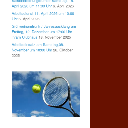
Saisoneröffnungsturnier Samstag, 18.
April 2026 um 11:00 Uhr
6. April 2026
Arbeitsdienst 11. April 2026 um 10:00
Uhr
6. April 2026
Glühweinumtrunk / Jahresausklang am
Freitag, 12. Dezember um 17:00 Uhr
in/am Clubhaus
18. November 2025
Arbeitseinsatz am Samstag,08.
November um 10:00 Uhr
26. Oktober
2025