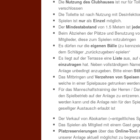
Die
Nutzung des Clubhauses
ist nur für T
verschlossen
Die Toilette ist nach Nutzung mit Desinfekti
Spielen ist
nur
als
Einzel
möglich.
Der
Mindestabstand
von 1.5 Metern ist
jede
Beim Abziehen der Plätze und Benutzung von
Mitglieder, diese zum Spielen mitzubringen
Es dürfen nur die
eigenen Bälle
(zu kennzeic
dem Schläger „zurückzugeben/-spielen“
Es liegt auf der Terrasse eine
Liste
aus, auf 
einzutragen
hat. Neben vollständigem Namen
Anlage unbedingt anzugeben. Bitte einen
Sti
Das Mitbringen und
Verzehren von Speisen
welche in einer Spielpause getrunken werden
Für das Mannschaftstraining der Herren / Dam
den Spielbetrieb auf der Anlage zu entzerren
werden kann und die Anlage rein für den Spiel
geselliger Austausch erlaubt ist
Der Verkauf von Abokarten (=entgeltliches Sp
Das Spielen als Mitglied mit einem Gast gege
Platzreservierungen
über das
Online-Tool
unserer Anlage aktuell möglichst zu begrenz