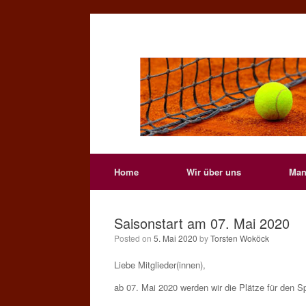
Skip
to
content
Home
Wir über uns
Man
Saisonstart am 07. Mai 2020
Posted on
5. Mai 2020
by
Torsten Woköck
Liebe Mitglieder(innen),
ab 07. Mai 2020 werden wir die Plätze für den Sp