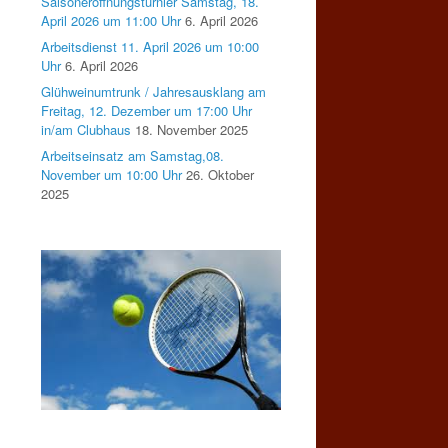
Saisoneröffnungsturnier Samstag, 18.
April 2026 um 11:00 Uhr
6. April 2026
Arbeitsdienst 11. April 2026 um 10:00
Uhr
6. April 2026
Glühweinumtrunk / Jahresausklang am
Freitag, 12. Dezember um 17:00 Uhr
in/am Clubhaus
18. November 2025
Arbeitseinsatz am Samstag,08.
November um 10:00 Uhr
26. Oktober
2025