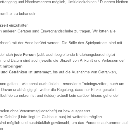
oilettengang und Händewaschen möglich, Umkleidekabinen / Duschen bleiben
onsmittel zu behandeln
rzeit
einzuhalten
 anderen Geräten sind Einweghandschuhe zu tragen. Wir bitten alle
hnen) mit der Hand berührt werden. Die Bälle des Spielpartners sind mit
der sich
jede Person
(z.B. auch begleitende Erziehungsberechtigte)
 und Datum sind auch jeweils die Uhrzeit von Ankunft und Verlassen der
ft mitbringen
 und Getränken
ist
untersagt
, bis auf die Ausnahme von Getränken,
en gelten – wie sonst auch üblich – reservierte Trainingszeiten, auch um
. Davon unabhängig gilt weiter die Regelung, dass nur Einzel gespielt
betrieb zu nutzen ist und (leider) aktuell kein darüber hinaus gehender
ielen ohne Vereinsmitgliedschaft) ist baw ausgesetzt
n Gebühr (Liste liegt im Clubhaus aus) ist weiterhin möglich
sind möglich und ausdrücklich gewünscht, um das Personenaufkommen auf
en