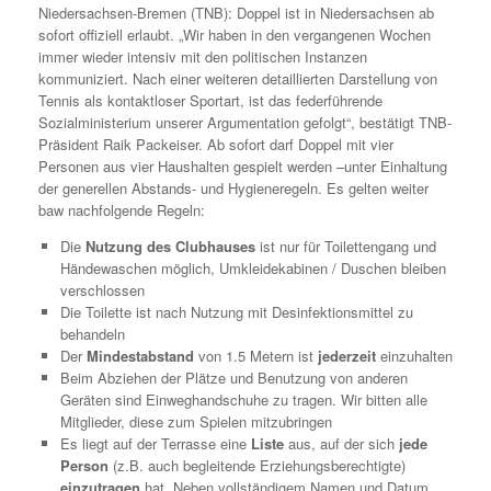
Niedersachsen-Bremen (TNB): Doppel ist in Niedersachsen ab
sofort offiziell erlaubt. „Wir haben in den vergangenen Wochen
immer wieder intensiv mit den politischen Instanzen
kommuniziert. Nach einer weiteren detaillierten Darstellung von
Tennis als kontaktloser Sportart, ist das federführende
Sozialministerium unserer Argumentation gefolgt“, bestätigt TNB-
Präsident Raik Packeiser. Ab sofort darf Doppel mit vier
Personen aus vier Haushalten gespielt werden –unter Einhaltung
der generellen Abstands- und Hygieneregeln. Es gelten weiter
baw nachfolgende Regeln:
Die
Nutzung des Clubhauses
ist nur für Toilettengang und
Händewaschen möglich, Umkleidekabinen / Duschen bleiben
verschlossen
Die Toilette ist nach Nutzung mit Desinfektionsmittel zu
behandeln
Der
Mindestabstand
von 1.5 Metern ist
jederzeit
einzuhalten
Beim Abziehen der Plätze und Benutzung von anderen
Geräten sind Einweghandschuhe zu tragen. Wir bitten alle
Mitglieder, diese zum Spielen mitzubringen
Es liegt auf der Terrasse eine
Liste
aus, auf der sich
jede
Person
(z.B. auch begleitende Erziehungsberechtigte)
einzutragen
hat. Neben vollständigem Namen und Datum