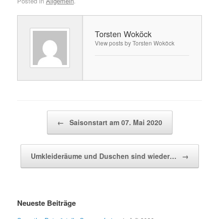
Posted in
Allgemein
.
Torsten Woköck
View posts by Torsten Woköck
Post navigation
←
Saisonstart am 07. Mai 2020
Umkleideräume und Duschen sind wieder…
→
Neueste Beiträge