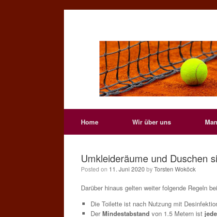
Skip
to
content
Home
Wir über uns
Man
Umkleideräume und Duschen sin
Posted on
11. Juni 2020
by
Torsten Woköck
Darüber hinaus gelten weiter folgende Regeln be
Die Toilette ist nach Nutzung mit Desinfekti
Der
Mindestabstand
von 1.5 Metern ist
jede