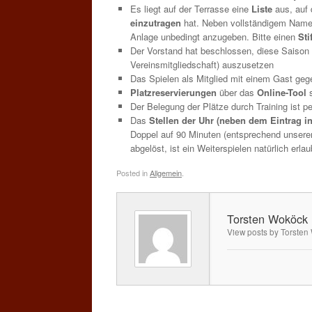
Es liegt auf der Terrasse eine
Liste
aus, auf 
einzutragen
hat. Neben vollständigem Namen
Anlage unbedingt anzugeben. Bitte einen
Sti
Der Vorstand hat beschlossen, diese Saison 
Vereinsmitgliedschaft) auszusetzen
Das Spielen als Mitglied mit einem Gast gege
Platzreservierungen
über das
Online-Tool
Der Belegung der Plätze durch Training ist p
Das
Stellen der Uhr (neben dem Eintrag in
Doppel auf 90 Minuten (entsprechend unserer 
abgelöst, ist ein Weiterspielen natürlich erla
Posted in
Allgemein
.
Torsten Woköck
View posts by Torste