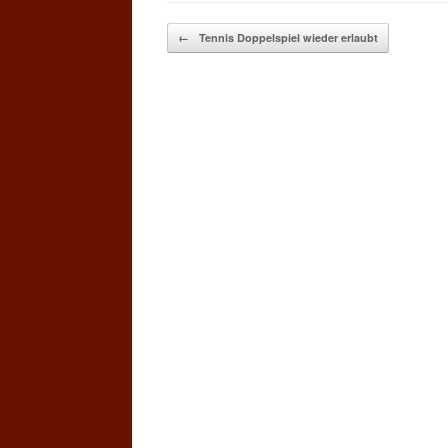
Post navigation
←
Tennis Doppelspiel wieder erlaubt