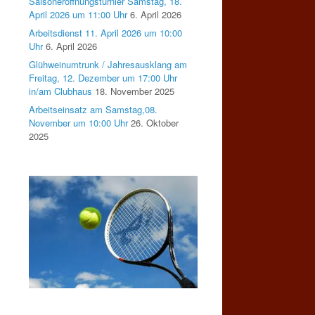
Saisoneröffnungsturnier Samstag, 18.
April 2026 um 11:00 Uhr
6. April 2026
Arbeitsdienst 11. April 2026 um 10:00
Uhr
6. April 2026
Glühweinumtrunk / Jahresausklang am
Freitag, 12. Dezember um 17:00 Uhr
in/am Clubhaus
18. November 2025
Arbeitseinsatz am Samstag,08.
November um 10:00 Uhr
26. Oktober
2025