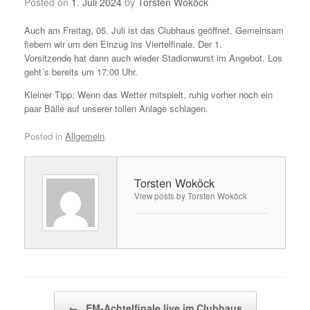
Posted on
1. Juli 2024
by
Torsten Woköck
Auch am Freitag, 05. Juli ist das Clubhaus geöffnet. Gemeinsam
fiebern wir um den Einzug ins Viertelfinale. Der 1.
Vorsitzende hat dann auch wieder Stadionwurst im Angebot. Los
geht´s bereits um 17:00 Uhr.
Kleiner Tipp: Wenn das Wetter mitspielt, ruhig vorher noch ein
paar Bälle auf unserer tollen Anlage schlagen.
Posted in
Allgemein
.
Torsten Woköck
View posts by Torsten Woköck
Post navigation
←
EM-Achtelfinale live im Clubhaus