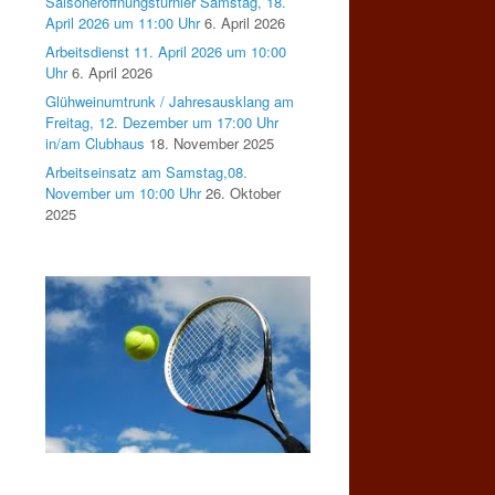
Saisoneröffnungsturnier Samstag, 18.
April 2026 um 11:00 Uhr
6. April 2026
Arbeitsdienst 11. April 2026 um 10:00
Uhr
6. April 2026
Glühweinumtrunk / Jahresausklang am
Freitag, 12. Dezember um 17:00 Uhr
in/am Clubhaus
18. November 2025
Arbeitseinsatz am Samstag,08.
November um 10:00 Uhr
26. Oktober
2025