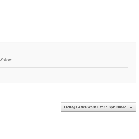
n Woköck
Freitags After-Work Offene Spielrunde
→