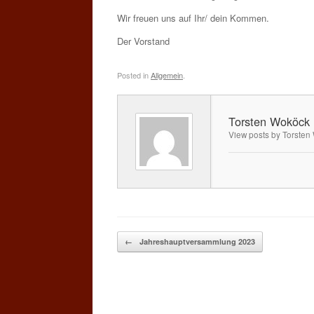
Wir freuen uns auf Ihr/ dein Kommen.
Der Vorstand
Posted in
Allgemein
.
Torsten Woköck
View posts by Torste
Post navigation
←
Jahreshauptversammlung 2023